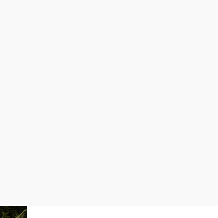
Portugal proíbe chefes de
enviarem mensagens a
funcionários fora do expediente
13 de novembro de 2021
Malala, ganhadora do Nobel
da Paz, se casa na Inglaterra
10 de novembro de 2021