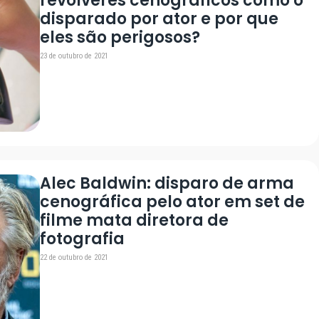
revólveres cenográficos como o
disparado por ator e por que
eles são perigosos?
23 de outubro de 2021
Alec Baldwin: disparo de arma
cenográfica pelo ator em set de
filme mata diretora de
fotografia
22 de outubro de 2021