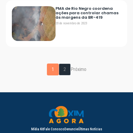
PMA de Rio Negro coordena
ações para controlar chamas
às margens da BR-419
20 de novembro de 2023
1
2
Próximo
Mídia Kit
Fale Conosco
Denuncie
Últimas Notícias