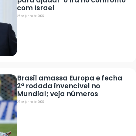
para ajudar’ o Irã no confronto
com Israel
23 de junho de 2025
Brasil amassa Europa e fecha
2ª rodada invencível no
Mundial; veja números
22 de junho de 2025