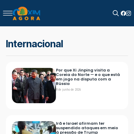
Search
for:
Internacional
Por que Xi Jinping visita a
Coreia do Norte — e o que está
em jogo na disputa com a
Rússia
8 de junho de 2026
Irã e Israel afirmam ter
suspendido ataques em meio
à pressão de Trump