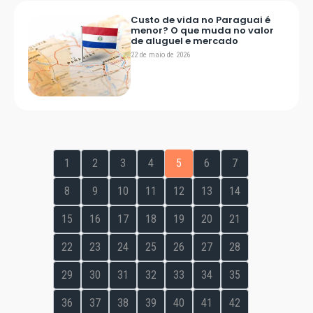
Custo de vida no Paraguai é
menor? O que muda no valor
de aluguel e mercado
22 de maio de 2026
1
2
3
4
5
6
7
8
9
10
11
12
13
14
15
16
17
18
19
20
21
22
23
24
25
26
27
28
29
30
31
32
33
34
35
36
37
38
39
40
41
42