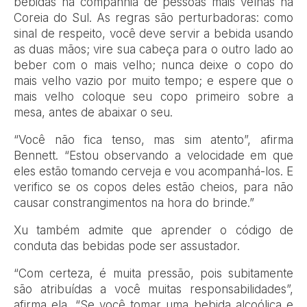
bebidas na companhia de pessoas mais velhas na
Coreia do Sul. As regras são perturbadoras: como
sinal de respeito, você deve servir a bebida usando
as duas mãos; vire sua cabeça para o outro lado ao
beber com o mais velho; nunca deixe o copo do
mais velho vazio por muito tempo; e espere que o
mais velho coloque seu copo primeiro sobre a
mesa, antes de abaixar o seu.
“Você não fica tenso, mas sim atento”, afirma
Bennett. “Estou observando a velocidade em que
eles estão tomando cerveja e vou acompanhá-los. E
verifico se os copos deles estão cheios, para não
causar constrangimentos na hora do brinde.”
Xu também admite que aprender o código de
conduta das bebidas pode ser assustador.
“Com certeza, é muita pressão, pois subitamente
são atribuídas a você muitas responsabilidades”,
afirma ela. “Se você tomar uma bebida alcoólica e