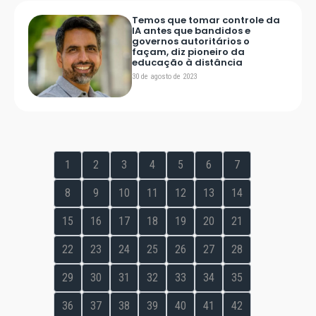
Temos que tomar controle da
IA antes que bandidos e
governos autoritários o
façam, diz pioneiro da
educação à distância
30 de agosto de 2023
1
2
3
4
5
6
7
8
9
10
11
12
13
14
15
16
17
18
19
20
21
22
23
24
25
26
27
28
29
30
31
32
33
34
35
36
37
38
39
40
41
42