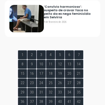
‘Convívio harmonioso’:
suspeito de cravar faca no
peito da ex nega feminicídio
em Selvíria
9 de fevereiro de 2026
1
2
3
4
5
6
7
8
9
10
11
12
13
14
15
16
17
18
19
20
21
22
23
24
25
26
27
28
29
30
31
32
33
34
35
36
37
38
39
40
41
42