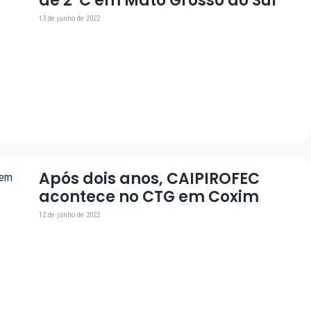
de 2ºC em Mato Grosso do Sul
13 de junho de 2022
Após dois anos, CAIPIROFEC
acontece no CTG em Coxim
12 de junho de 2022