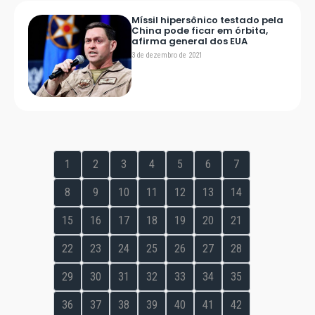
Míssil hipersônico testado pela
China pode ficar em órbita,
afirma general dos EUA
3 de dezembro de 2021
1
2
3
4
5
6
7
8
9
10
11
12
13
14
15
16
17
18
19
20
21
22
23
24
25
26
27
28
29
30
31
32
33
34
35
36
37
38
39
40
41
42