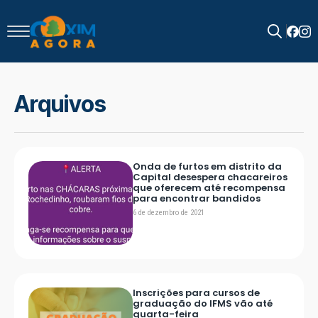
Search
for:
Arquivos
Onda de furtos em distrito da
Capital desespera chacareiros
que oferecem até recompensa
para encontrar bandidos
6 de dezembro de 2021
Inscrições para cursos de
graduação do IFMS vão até
quarta-feira