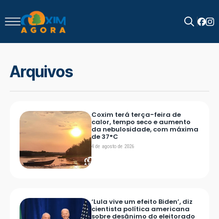
Search
for:
Arquivos
Coxim terá terça-feira de
calor, tempo seco e aumento
da nebulosidade, com máxima
de 37°C
4 de agosto de 2026
‘Lula vive um efeito Biden’, diz
cientista política americana
sobre desânimo do eleitorado