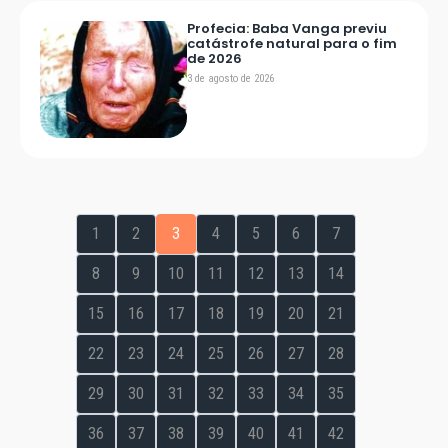
Profecia: Baba Vanga previu
catástrofe natural para o fim
de 2026
3 de agosto de 2026
1
2
3
4
5
6
7
8
9
10
11
12
13
14
15
16
17
18
19
20
21
22
23
24
25
26
27
28
29
30
31
32
33
34
35
36
37
38
39
40
41
42