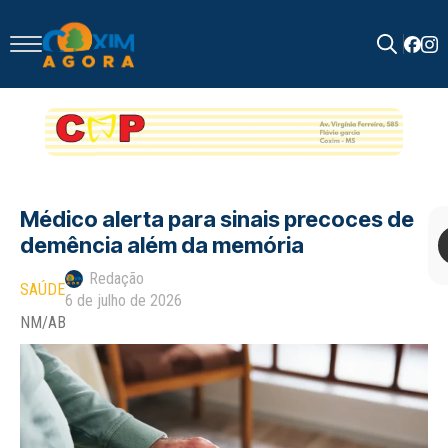
Search
for:
Médico alerta para sinais precoces de
demência além da memória
Redação
SAÚDE
6 de julho de 2026
NM/AB