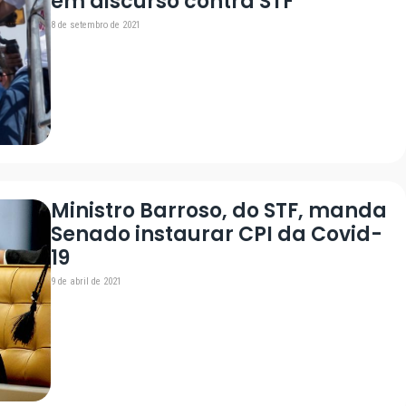
em discurso contra STF
8 de setembro de 2021
Ministro Barroso, do STF, manda
Senado instaurar CPI da Covid-
19
9 de abril de 2021