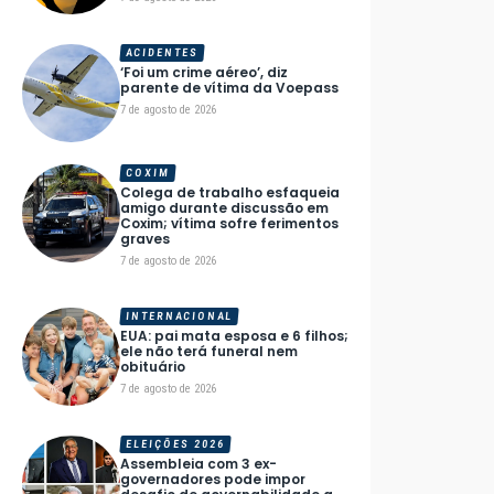
ACIDENTES
‘Foi um crime aéreo’, diz
parente de vítima da Voepass
7 de agosto de 2026
COXIM
Colega de trabalho esfaqueia
amigo durante discussão em
Coxim; vítima sofre ferimentos
graves
7 de agosto de 2026
INTERNACIONAL
EUA: pai mata esposa e 6 filhos;
ele não terá funeral nem
obituário
7 de agosto de 2026
ELEIÇÕES 2026
Assembleia com 3 ex-
governadores pode impor