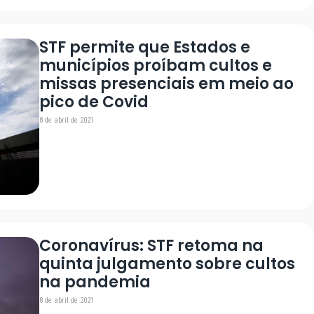
STF permite que Estados e
municípios proíbam cultos e
missas presenciais em meio ao
pico de Covid
8 de abril de 2021
Coronavírus: STF retoma na
quinta julgamento sobre cultos
na pandemia
8 de abril de 2021