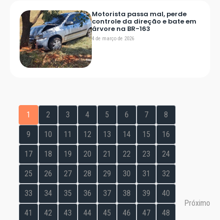
Motorista passa mal, perde
controle da direção e bate em
árvore na BR-163
4 de março de 2026
1
2
3
4
5
6
7
8
9
10
11
12
13
14
15
16
17
18
19
20
21
22
23
24
25
26
27
28
29
30
31
32
33
34
35
36
37
38
39
40
Próximo
41
42
43
44
45
46
47
48