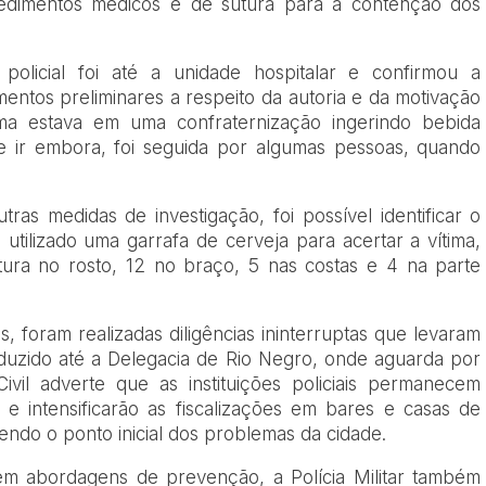
cedimentos médicos e de sutura para a contenção dos
policial foi até a unidade hospitalar e confirmou a
entos preliminares a respeito da autoria e da motivação
tima estava em uma confraternização ingerindo bebida
e ir embora, foi seguida por algumas pessoas, quando
ras medidas de investigação, foi possível identificar o
a utilizado uma garrafa de cerveja para acertar a vítima,
ura no rosto, 12 no braço, 5 nas costas e 4 na parte
, foram realizadas diligências ininterruptas que levaram
duzido até a Delegacia de Rio Negro, onde aguarda por
Civil adverte que as instituições policiais permanecem
 e intensificarão as fiscalizações em bares e casas de
ndo o ponto inicial dos problemas da cidade.
em abordagens de prevenção, a Polícia Militar também