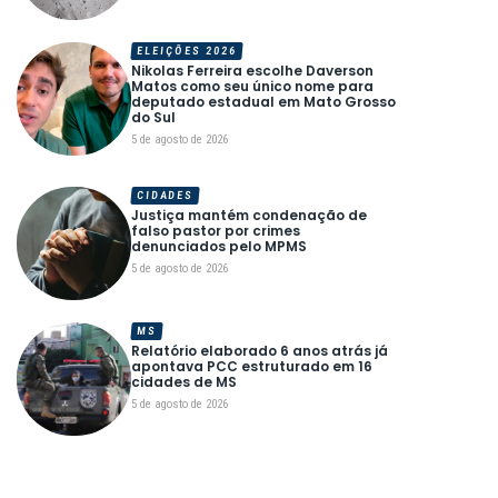
ELEIÇÕES 2026
Nikolas Ferreira escolhe Daverson
Matos como seu único nome para
deputado estadual em Mato Grosso
do Sul
5 de agosto de 2026
CIDADES
Justiça mantém condenação de
falso pastor por crimes
denunciados pelo MPMS
5 de agosto de 2026
MS
Relatório elaborado 6 anos atrás já
apontava PCC estruturado em 16
cidades de MS
5 de agosto de 2026