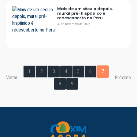
Mais de um século depois,
mural pré-hispânico é
redescoberto no Peru
30 de novembro de 2022
1
2
3
4
5
6
7
Voltar
Próximo
8
9