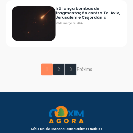
Irã lança bombas de
fragmentação contra Tel Aviv,
Jerusalém e Cisjordânia
23 de março de 2026
1
2
3
Próximo
Mídia Kit
Fale Conosco
Denuncie
Últimas Notícias