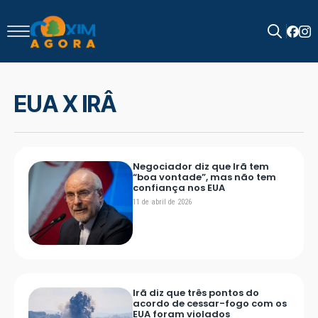
Search
for:
EUA X IRÂ
Negociador diz que Irã tem
“boa vontade”, mas não tem
confiança nos EUA
11 de abril de 2026
Irã diz que três pontos do
acordo de cessar-fogo com os
EUA foram violados