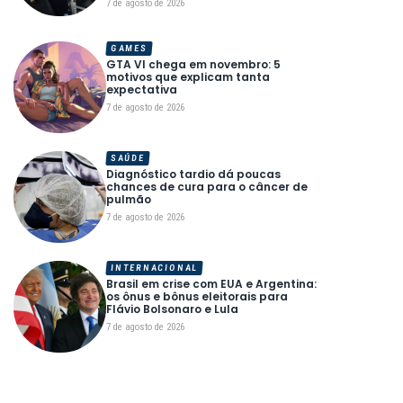
7 de agosto de 2026
GAMES
GTA VI chega em novembro: 5
motivos que explicam tanta
expectativa
7 de agosto de 2026
SAÚDE
Diagnóstico tardio dá poucas
chances de cura para o câncer de
pulmão
7 de agosto de 2026
INTERNACIONAL
Brasil em crise com EUA e Argentina:
os ônus e bônus eleitorais para
Flávio Bolsonaro e Lula
7 de agosto de 2026