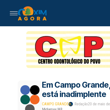
Em Campo Grande, 
está inadimplente
CAMPO GRANDE
Redação
20 de maio d
Midiamax/AB