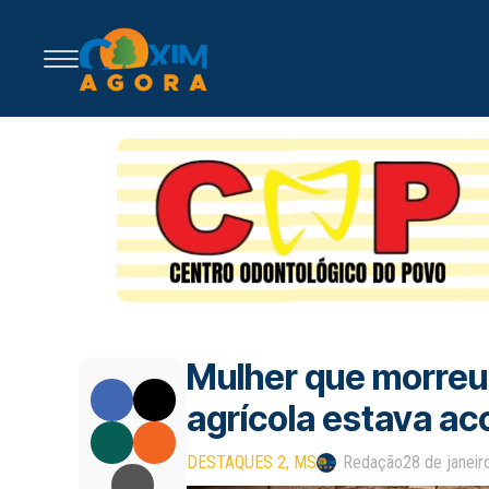
Mulher que morreu
agrícola estava ac
DESTAQUES 2
MS
Redação
28 de janei