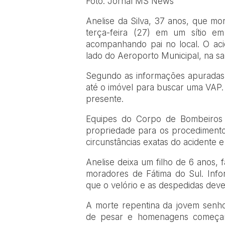
Foto: Jornal MS News
Anelise da Silva, 37 anos, que mo
terça-feira (27) em um sítio 
acompanhando pai no local. O aci
lado do Aeroporto Municipal, na s
Segundo as informações apuradas n
até o imóvel para buscar uma VAP.
presente.
Equipes do Corpo de Bombeiros e
propriedade para os procedimentos
circunstâncias exatas do acidente e
Anelise deixa um filho de 6 anos,
moradores de Fátima do Sul. Infor
que o velório e as despedidas devem
A morte repentina da jovem senh
de pesar e homenagens começar