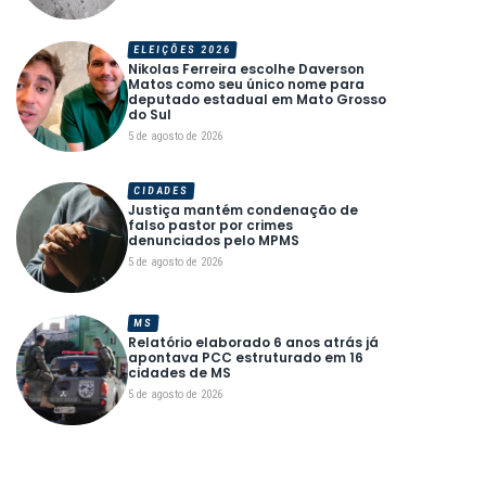
ELEIÇÕES 2026
Nikolas Ferreira escolhe Daverson
Matos como seu único nome para
deputado estadual em Mato Grosso
do Sul
5 de agosto de 2026
CIDADES
Justiça mantém condenação de
falso pastor por crimes
denunciados pelo MPMS
5 de agosto de 2026
MS
Relatório elaborado 6 anos atrás já
apontava PCC estruturado em 16
cidades de MS
5 de agosto de 2026