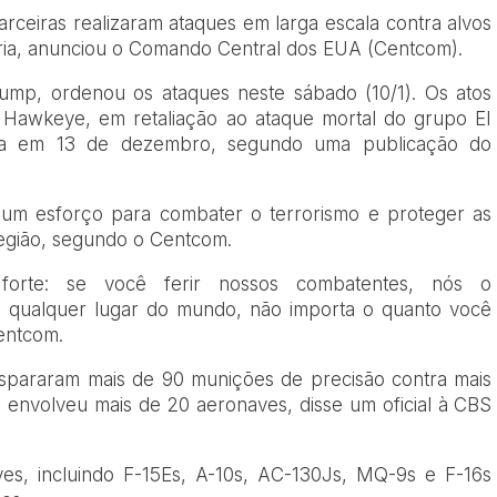
rceiras realizaram ataques em larga escala contra alvos
Síria, anunciou o Comando Central dos EUA (Centcom).
ump, ordenou os ataques neste sábado (10/1). Os atos
Hawkeye, em retaliação ao ataque mortal do grupo EI
íria em 13 de dezembro, segundo uma publicação do
um esforço para combater o terrorismo e proteger as
região, segundo o Centcom.
orte: se você ferir nossos combatentes, nós o
qualquer lugar do mundo, não importa o quanto você
Centcom.
ispararam mais de 90 munições de precisão contra mais
envolveu mais de 20 aeronaves, disse um oficial à CBS
ves, incluindo F-15Es, A-10s, AC-130Js, MQ-9s e F-16s