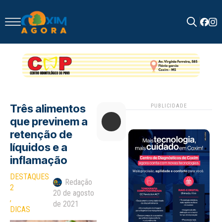
Search
for:
Três alimentos
PUBLICIDADE
que previnem a
retenção de
líquidos e a
inflamação
DESTAQUES 
Redação
2
20 de agosto
de 2021
DICAS