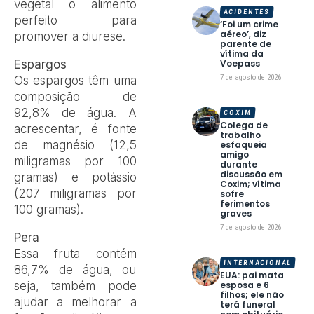
vegetal o alimento
ACIDENTES
perfeito para
‘Foi um crime
aéreo’, diz
promover a diurese.
parente de
vítima da
Espargos
Voepass
7 de agosto de 2026
Os espargos têm uma
composição de
92,8% de água. A
COXIM
Colega de
acrescentar, é fonte
trabalho
de magnésio (12,5
esfaqueia
amigo
miligramas por 100
durante
discussão em
gramas) e potássio
Coxim; vítima
(207 miligramas por
sofre
ferimentos
100 gramas).
graves
7 de agosto de 2026
Pera
Essa fruta contém
INTERNACIONAL
86,7% de água, ou
EUA: pai mata
seja, também pode
esposa e 6
filhos; ele não
ajudar a melhorar a
terá funeral