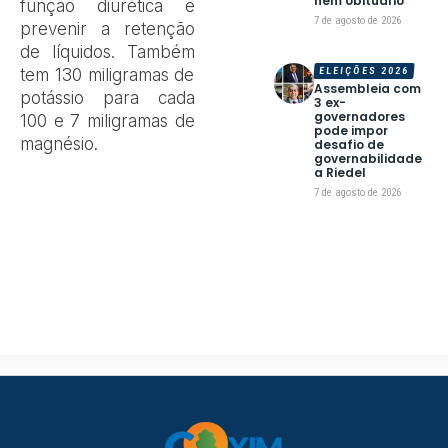
nem obituário
função diurética e
7 de agosto de 2026
prevenir a retenção
de líquidos. Também
tem 130 miligramas de
ELEIÇÕES 2026
Assembleia com
potássio para cada
3 ex-
governadores
100 e 7 miligramas de
pode impor
magnésio.
desafio de
governabilidade
a Riedel
7 de agosto de 2026