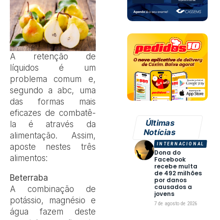
A
retenção de
líquidos é um
problema comum e,
segundo a abc, uma
das formas mais
eficazes de combatê-
Últimas
la é através da
Notícias
alimentação. Assim,
INTERNACIONAL
aposte nestes três
Dona do
alimentos:
Facebook
recebe multa
de 492 milhões
Beterraba
por danos
causados a
A combinação de
jovens
potássio, magnésio e
7 de agosto de 2026
água fazem deste