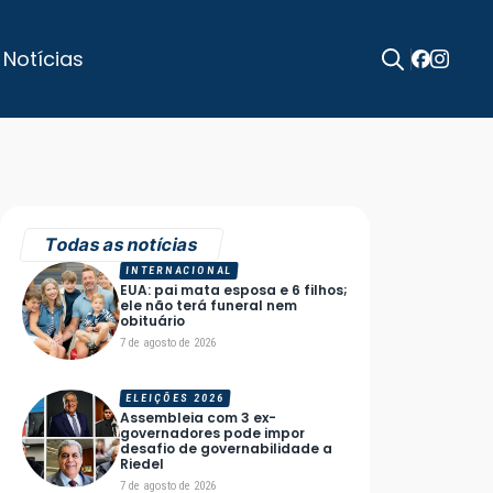
 Notícias
Search
for:
Todas as notícias
INTERNACIONAL
EUA: pai mata esposa e 6 filhos;
ele não terá funeral nem
obituário
7 de agosto de 2026
ELEIÇÕES 2026
Assembleia com 3 ex-
governadores pode impor
desafio de governabilidade a
Riedel
7 de agosto de 2026