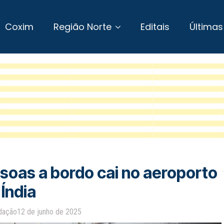
Coxim
Região Norte
Editais
Últimas
soas a bordo cai no aeroporto
Índia
dação
12 de junho de 2025