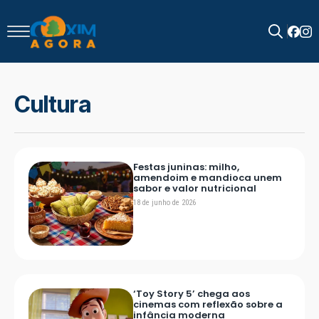
Search
for:
Cultura
Festas juninas: milho,
amendoim e mandioca unem
sabor e valor nutricional
18 de junho de 2026
‘Toy Story 5’ chega aos
cinemas com reflexão sobre a
infância moderna