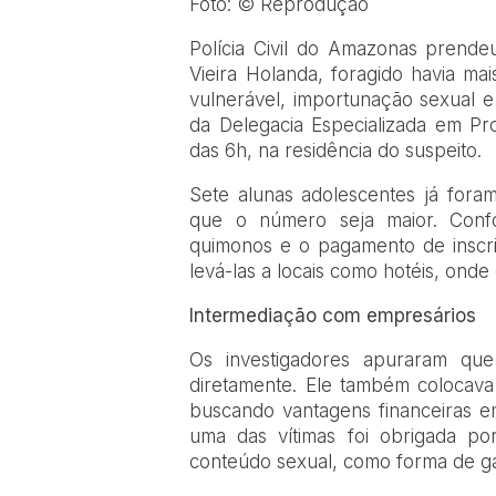
Foto: © Reprodução
Polícia Civil do Amazonas prendeu
Vieira Holanda, foragido havia ma
vulnerável, importunação sexual e
da Delegacia Especializada em Pr
das 6h, na residência do suspeito.
Sete alunas adolescentes já foram
que o número seja maior. Conf
quimonos e o pagamento de inscr
levá-las a locais como hotéis, ond
Intermediação com empresários
Os investigadores apuraram qu
diretamente. Ele também colocava
buscando vantagens financeiras em
uma das vítimas foi obrigada p
conteúdo sexual, como forma de gar