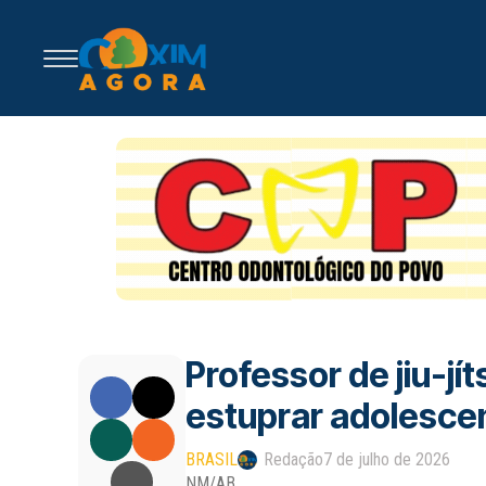
Professor de jiu-j
estuprar adolesce
BRASIL
Redação
7 de julho de 2026
NM/AB