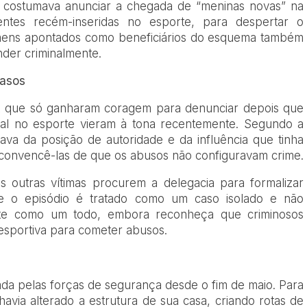
a costumava anunciar a chegada de “meninas novas” na
entes recém-inseridas no esporte, para despertar o
omens apontados como beneficiários do esquema também
nder criminalmente.
casos
CA que só ganharam coragem para denunciar depois que
xual no esporte vieram à tona recentemente. Segundo a
tava da posição de autoridade e da influência que tinha
e convencê-las de que os abusos não configuravam crime.
 outras vítimas procurem a delegacia para formalizar
e o episódio é tratado como um caso isolado e não
rte como um todo, embora reconheça que criminosos
 esportiva para cometer abusos.
lgada pelas forças de segurança desde o fim de maio. Para
 havia alterado a estrutura de sua casa, criando rotas de