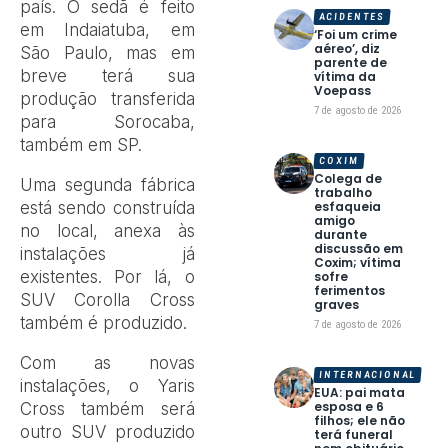
país. O sedã é feito
ACIDENTES
em Indaiatuba, em
‘Foi um crime
aéreo’, diz
São Paulo, mas em
parente de
breve terá sua
vítima da
Voepass
produção transferida
7 de agosto de 2026
para Sorocaba,
também em SP.
COXIM
Colega de
Uma segunda fábrica
trabalho
esfaqueia
está sendo construída
amigo
no local, anexa às
durante
discussão em
instalações já
Coxim; vítima
existentes. Por lá, o
sofre
ferimentos
SUV Corolla Cross
graves
também é produzido.
7 de agosto de 2026
Com as novas
INTERNACIONAL
instalações, o Yaris
EUA: pai mata
esposa e 6
Cross também será
filhos; ele não
outro SUV produzido
terá funeral