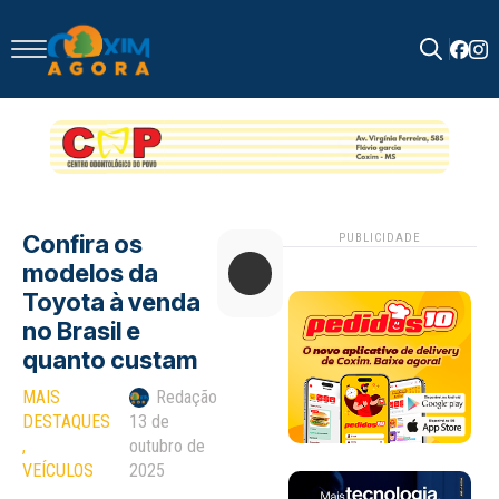
Search
for:
Confira os
PUBLICIDADE
modelos da
Toyota à venda
no Brasil e
quanto custam
MAIS 
Redação
DESTAQUES
13 de
outubro de
VEÍCULOS
2025