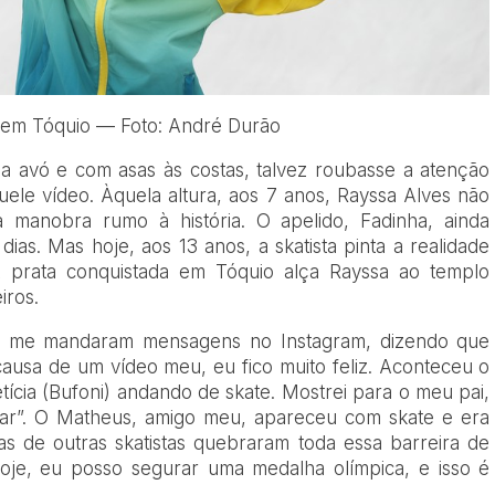
 em Tóquio — Foto: André Durão
la avó e com asas às costas, talvez roubasse a atenção
uele vídeo. Àquela altura, aos 7 anos, Rayssa Alves não
ra manobra rumo à história. O apelido, Fadinha, ainda
dias. Mas hoje, aos 13 anos, a skatista pinta a realidade
 prata conquistada em Tóquio alça Rayssa ao templo
iros.
e me mandaram mensagens no Instagram, dizendo que
usa de um vídeo meu, eu fico muito feliz. Aconteceu o
ícia (Bufoni) andando de skate. Mostrei para o meu pai,
ndar”. O Matheus, amigo meu, apareceu com skate e era
as de outras skatistas quebraram toda essa barreira de
oje, eu posso segurar uma medalha olímpica, e isso é