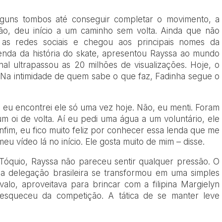
lguns tombos até conseguir completar o movimento, a
ão, deu início a um caminho sem volta. Ainda que não
as redes sociais e chegou aos principais nomes da
enda da história do skate, apresentou Rayssa ao mundo
nal ultrapassou as 20 milhões de visualizações. Hoje, o
e. Na intimidade de quem sabe o que faz, Fadinha segue o
 eu encontrei ele só uma vez hoje. Não, eu menti. Foram
m oi de volta. Aí eu pedi uma água a um voluntário, ele
Enfim, eu fico muito feliz por conhecer essa lenda que me
meu vídeo lá no início. Ele gosta muito de mim – disse.
Tóquio, Rayssa não pareceu sentir qualquer pressão. O
da delegação brasileira se transformou em uma simples
rvalo, aproveitava para brincar com a filipina Margielyn
esqueceu da competição. A tática de se manter leve