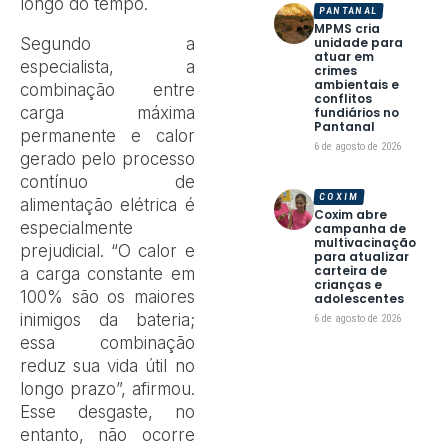
longo do tempo.
PANTANAL
MPMS cria
Segundo a
unidade para
atuar em
especialista, a
crimes
ambientais e
combinação entre
conflitos
carga máxima
fundiários no
Pantanal
permanente e calor
6 de agosto de 2026
gerado pelo processo
contínuo de
COXIM
alimentação elétrica é
Coxim abre
especialmente
campanha de
multivacinação
prejudicial. “O calor e
para atualizar
carteira de
a carga constante em
crianças e
100% são os maiores
adolescentes
inimigos da bateria;
6 de agosto de 2026
essa combinação
reduz sua vida útil no
longo prazo”, afirmou.
Esse desgaste, no
entanto, não ocorre