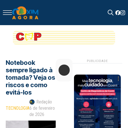
Search
for:
Notebook
PUBLICIDADE
sempre ligado à
tomada? Veja os
riscos e como
evitá-los
Redação
TECNOLOGIA
6 de fevereiro
de 2026