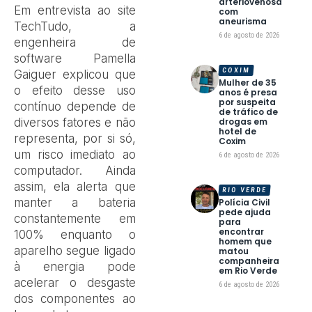
arteriovenosa
Em entrevista ao site
com
aneurisma
TechTudo, a
6 de agosto de 2026
engenheira de
software Pamella
COXIM
Gaiguer explicou que
Mulher de 35
o efeito desse uso
anos é presa
por suspeita
contínuo depende de
de tráfico de
diversos fatores e não
drogas em
hotel de
representa, por si só,
Coxim
um risco imediato ao
6 de agosto de 2026
computador. Ainda
assim, ela alerta que
RIO VERDE
manter a bateria
Polícia Civil
pede ajuda
constantemente em
para
encontrar
100% enquanto o
homem que
aparelho segue ligado
matou
companheira
à energia pode
em Rio Verde
acelerar o desgaste
6 de agosto de 2026
dos componentes ao