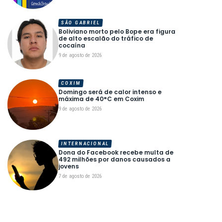
SÃO GABRIEL
Boliviano morto pelo Bope era figura
de alto escalão do tráfico de
cocaína
9 de agosto de 2026
COXIM
Domingo será de calor intenso e
máxima de 40°C em Coxim
9 de agosto de 2026
INTERNACIONAL
Dona do Facebook recebe multa de
492 milhões por danos causados a
jovens
7 de agosto de 2026