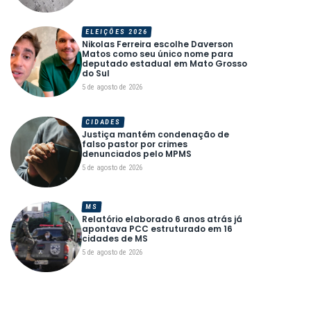
ELEIÇÕES 2026
Nikolas Ferreira escolhe Daverson
Matos como seu único nome para
deputado estadual em Mato Grosso
do Sul
5 de agosto de 2026
CIDADES
Justiça mantém condenação de
falso pastor por crimes
denunciados pelo MPMS
5 de agosto de 2026
MS
Relatório elaborado 6 anos atrás já
apontava PCC estruturado em 16
cidades de MS
5 de agosto de 2026