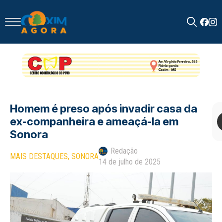
Search
for:
Homem é preso após invadir casa da
ex-companheira e ameaçá-la em
Sonora
Redação
MAIS DESTAQUES
SONORA
14 de julho de 2025