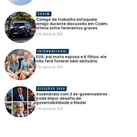
COXIM
Colega de trabalho esfaqueia
amigo durante discussão em Coxim;
vítima sofre ferimentos graves
7 de agosto de 2026
INTERNACIONAL
EUA: pai mata esposa e 6 filhos; ele
não terá funeral nem obituário
7 de agosto de 2026
ELEIÇÕES 2026
Assembleia com 3 ex-governadores
pode impor desafio de
governabilidade a Riedel
7 de agosto de 2026