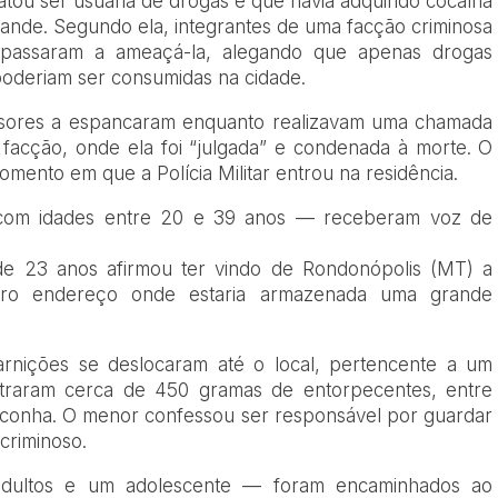
latou ser usuária de drogas e que havia adquirido cocaína
de. Segundo ela, integrantes de uma facção criminosa
e passaram a ameaçá-la, alegando que apenas drogas
poderiam ser consumidas na cidade.
essores a espancaram enquanto realizavam uma chamada
acção, onde ela foi “julgada” e condenada à morte. O
omento em que a Polícia Militar entrou na residência.
 com idades entre 20 e 39 anos — receberam voz de
e 23 anos afirmou ter vindo de Rondonópolis (MT) a
tro endereço onde estaria armazenada uma grande
uarnições se deslocaram até o local, pertencente a um
traram cerca de 450 gramas de entorpecentes, entre
aconha. O menor confessou ser responsável por guardar
 criminoso.
adultos e um adolescente — foram encaminhados ao