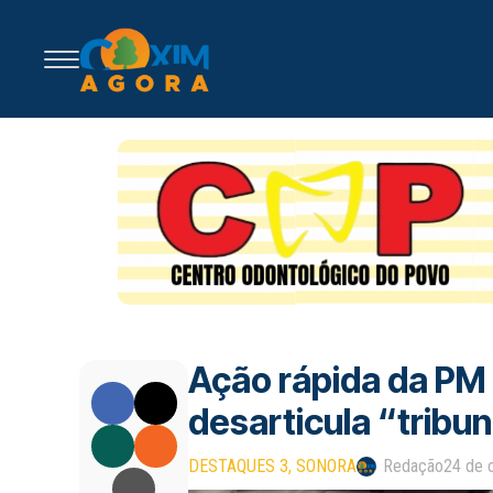
Ação rápida da PM
desarticula “tribu
DESTAQUES 3
SONORA
Redação
24 de 