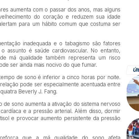
ares aumenta com o passar dos anos, mas alguns
velhecimento do coração e reduzem sua idade
as alertam para um hábito comum que costuma ser
limentação inadequada e o tabagismo são fatores
 assunto é saúde cardiovascular. No entanto,
de má qualidade também representa um risco
 pode ser ainda mais nocivo do que fumar.
Úl
tempo de sono é inferior a cinco horas por noite.
 relação pode ser especialmente acentuada entre
quiatra Beverly J. Fang.
ão de sono aumenta a ativação do sistema nervoso
cardíaca e a pressão arterial. Além disso, dormir
tisol e provocar aumento persistente da pressão
 reforça que a má qualidade do sono afeta