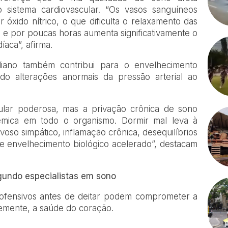
 sistema cardiovascular. “Os vasos sanguíneos
óxido nítrico, o que dificulta o relaxamento das
l e por poucas horas aumenta significativamente o
díaca”, afirma.
diano também contribui para o envelhecimento
o alterações anormais da pressão arterial ao
ular poderosa, mas a privação crônica de sono
êmica em todo o organismo. Dormir mal leva à
voso simpático, inflamação crônica, desequilíbrios
e envelhecimento biológico acelerado”, destacam
egundo especialistas em sono
nofensivos antes de deitar podem comprometer a
emente, a saúde do coração.