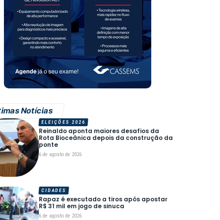
timas Notícias
ELEIÇÕES 2026
Reinaldo aponta maiores desafios da
Rota Bioceânica depois da construção da
ponte
6 de agosto de 2026
CIDADES
Rapaz é executado a tiros após apostar
R$ 31 mil em jogo de sinuca
6 de agosto de 2026