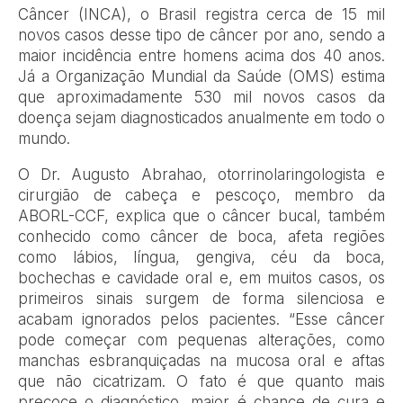
Câncer (INCA), o Brasil registra cerca de 15 mil
novos casos desse tipo de câncer por ano, sendo a
maior incidência entre homens acima dos 40 anos.
Já a Organização Mundial da Saúde (OMS) estima
que aproximadamente 530 mil novos casos da
doença sejam diagnosticados anualmente em todo o
mundo.
O Dr. Augusto Abrahao, otorrinolaringologista e
cirurgião de cabeça e pescoço, membro da
ABORL-CCF, explica que o câncer bucal, também
conhecido como câncer de boca, afeta regiões
como lábios, língua, gengiva, céu da boca,
bochechas e cavidade oral e, em muitos casos, os
primeiros sinais surgem de forma silenciosa e
acabam ignorados pelos pacientes.
“Esse câncer
pode começar com pequenas alterações, como
manchas esbranquiçadas na mucosa oral e aftas
que não cicatrizam. O fato é que quanto mais
precoce o diagnóstico, maior é chance de cura e