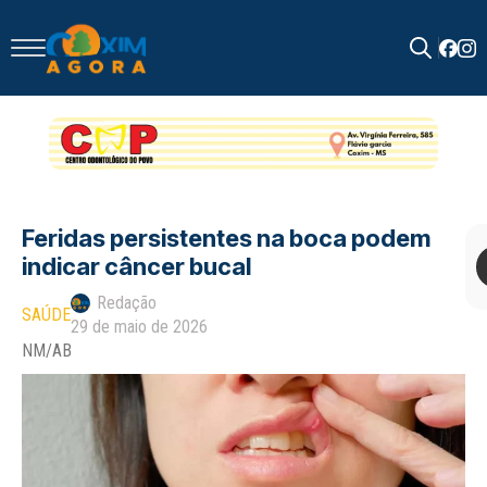
Search
for:
Feridas persistentes na boca podem
indicar câncer bucal
Redação
SAÚDE
29 de maio de 2026
NM/AB