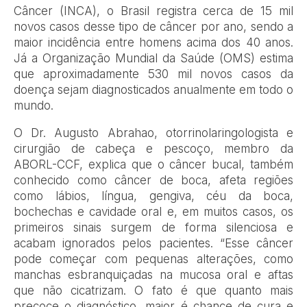
Câncer (INCA), o Brasil registra cerca de 15 mil
novos casos desse tipo de câncer por ano, sendo a
maior incidência entre homens acima dos 40 anos.
Já a Organização Mundial da Saúde (OMS) estima
que aproximadamente 530 mil novos casos da
doença sejam diagnosticados anualmente em todo o
mundo.
O Dr. Augusto Abrahao, otorrinolaringologista e
cirurgião de cabeça e pescoço, membro da
ABORL-CCF, explica que o câncer bucal, também
conhecido como câncer de boca, afeta regiões
como lábios, língua, gengiva, céu da boca,
bochechas e cavidade oral e, em muitos casos, os
primeiros sinais surgem de forma silenciosa e
acabam ignorados pelos pacientes.
“Esse câncer
pode começar com pequenas alterações, como
manchas esbranquiçadas na mucosa oral e aftas
que não cicatrizam. O fato é que quanto mais
precoce o diagnóstico, maior é chance de cura e