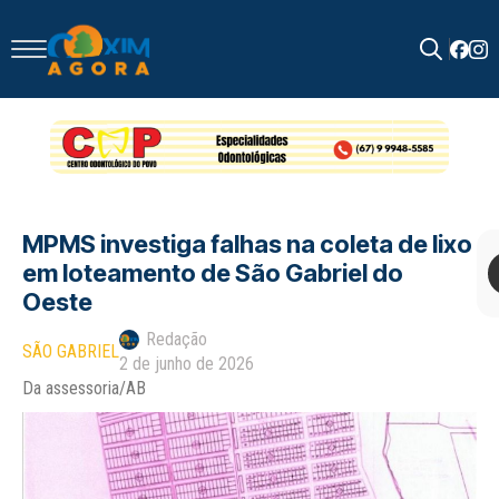
Search
for:
MPMS investiga falhas na coleta de lixo
em loteamento de São Gabriel do
Oeste
Redação
SÃO GABRIEL
2 de junho de 2026
Da assessoria/AB