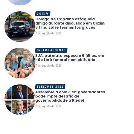
COXIM
Colega de trabalho esfaqueia
amigo durante discussão em Coxim;
vítima sofre ferimentos graves
7 de agosto de 2026
INTERNACIONAL
EUA: pai mata esposa e 6 filhos; ele
não terá funeral nem obituário
7 de agosto de 2026
ELEIÇÕES 2026
Assembleia com 3 ex-governadores
pode impor desafio de
governabilidade a Riedel
7 de agosto de 2026