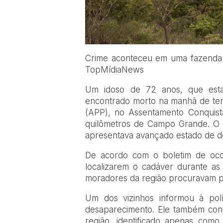
Crime aconteceu em uma fazenda de
TopMídiaNews
Um idoso de 72 anos, que estava
encontrado morto na manhã de te
(APP), no Assentamento Conquis
quilômetros de Campo Grande. O c
apresentava avançado estado de 
De acordo com o boletim de ocorr
localizarem o cadáver durante as
moradores da região procuravam pe
Um dos vizinhos informou à polí
desaparecimento. Ele também conto
região, identificado apenas com