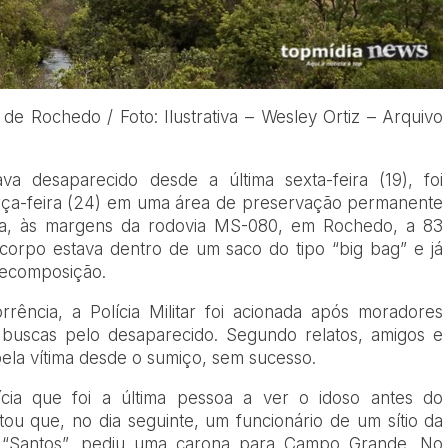
 Rochedo / Foto: Ilustrativa – Wesley Ortiz – Arquivo
 desaparecido desde a última sexta-feira (19), foi
rça-feira (24) em uma área de preservação permanente
ta, às margens da rodovia MS-080, em Rochedo, a 83
orpo estava dentro de um saco do tipo “big bag” e já
decomposição.
ência, a Polícia Militar foi acionada após moradores
 buscas pelo desaparecido. Segundo relatos, amigos e
la vítima desde o sumiço, sem sucesso.
cia que foi a última pessoa a ver o idoso antes do
u que, no dia seguinte, um funcionário de um sítio da
o “Santos”, pediu uma carona para Campo Grande. No