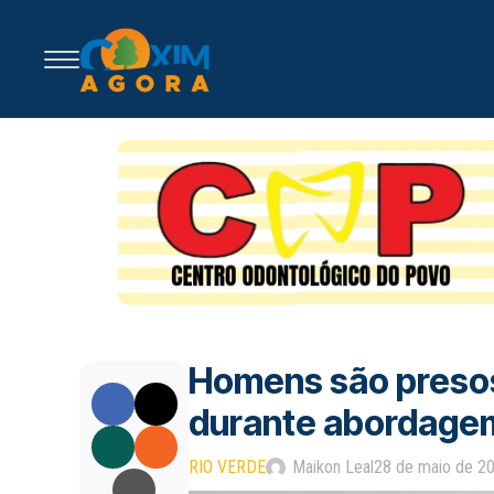
Homens são presos
durante abordage
RIO VERDE
Maikon Leal
28 de maio de 2