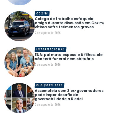
COXIM
Colega de trabalho esfaqueia
amigo durante discussão em Coxim;
vítima sofre ferimentos graves
7 de agosto de 2026
INTERNACIONAL
EUA: pai mata esposa e 6 filhos; ele
não terá funeral nem obituário
7 de agosto de 2026
ELEIÇÕES 2026
Assembleia com 3 ex-governadores
pode impor desafio de
governabilidade a Riedel
7 de agosto de 2026