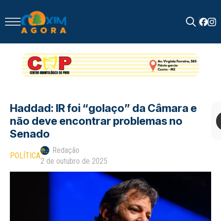
Search
for:
Haddad: IR foi “golaço” da Câmara e
não deve encontrar problemas no
Senado
Redação
POLÍTICA
2 de outubro de 2025