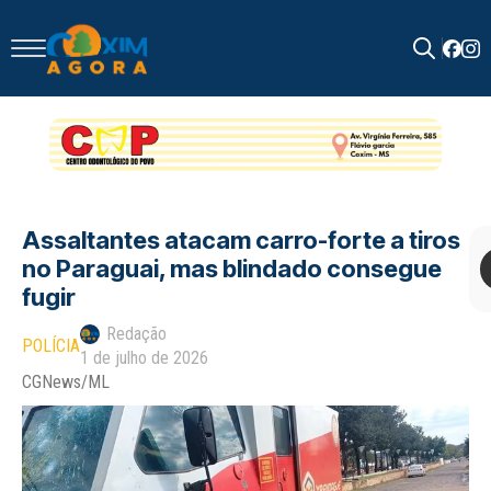
Search
for:
Assaltantes atacam carro-forte a tiros
no Paraguai, mas blindado consegue
fugir
Redação
POLÍCIA
1 de julho de 2026
CGNews/ML