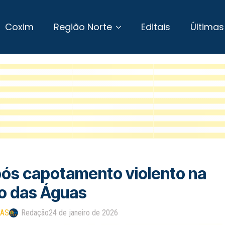
Coxim
Região Norte
Editais
Últimas
após capotamento violento na
o das Águas
UAS
Redação
24 de janeiro de 2026