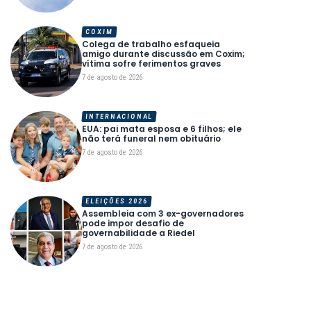
COXIM
Colega de trabalho esfaqueia
amigo durante discussão em Coxim;
vítima sofre ferimentos graves
7 de agosto de 2026
INTERNACIONAL
EUA: pai mata esposa e 6 filhos; ele
não terá funeral nem obituário
7 de agosto de 2026
ELEIÇÕES 2026
Assembleia com 3 ex-governadores
pode impor desafio de
governabilidade a Riedel
7 de agosto de 2026