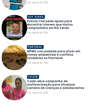
6 de agosto de 2026
RIO VERDE
Polícia Civil pede ajuda para
encontrar homem que matou
companheira em Rio Verde
6 de agosto de 2026
PANTANAL
MPMS cria unidade para atuar em
crimes ambientais e conflitos
fundiários no Pantanal
6 de agosto de 2026
COXIM
Coxim abre campanha de
multivacinação para atualizar
carteira de crianças e adolescentes
6 de agosto de 2026