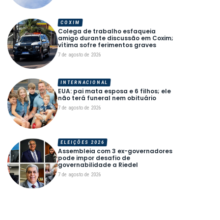
COXIM
Colega de trabalho esfaqueia
amigo durante discussão em Coxim;
vítima sofre ferimentos graves
7 de agosto de 2026
INTERNACIONAL
EUA: pai mata esposa e 6 filhos; ele
não terá funeral nem obituário
7 de agosto de 2026
ELEIÇÕES 2026
Assembleia com 3 ex-governadores
pode impor desafio de
governabilidade a Riedel
7 de agosto de 2026