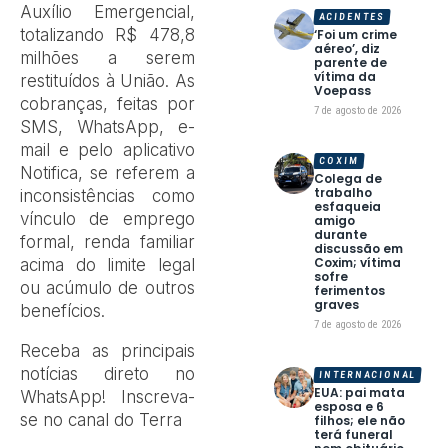
Auxílio Emergencial,
ACIDENTES
totalizando R$ 478,8
‘Foi um crime
aéreo’, diz
milhões a serem
parente de
vítima da
restituídos à União. As
Voepass
cobranças, feitas por
7 de agosto de 2026
SMS, WhatsApp, e-
mail e pelo aplicativo
COXIM
Notifica, se referem a
Colega de
trabalho
inconsistências como
esfaqueia
vínculo de emprego
amigo
durante
formal, renda familiar
discussão em
Coxim; vítima
acima do limite legal
sofre
ou acúmulo de outros
ferimentos
graves
benefícios.
7 de agosto de 2026
Receba as principais
notícias direto no
INTERNACIONAL
EUA: pai mata
WhatsApp! Inscreva-
esposa e 6
se no canal do Terra
filhos; ele não
terá funeral