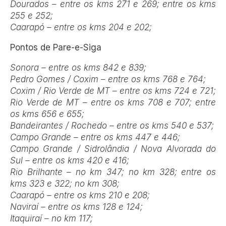
Dourados – entre os kms 271 e 269; entre os kms
255 e 252;
Caarapó – entre os kms 204 e 202;
Pontos de Pare-e-Siga
Sonora – entre os kms 842 e 839;
Pedro Gomes / Coxim – entre os kms 768 e 764;
Coxim / Rio Verde de MT – entre os kms 724 e 721;
Rio Verde de MT – entre os kms 708 e 707; entre
os kms 656 e 655;
Bandeirantes / Rochedo – entre os kms 540 e 537;
Campo Grande – entre os kms 447 e 446;
Campo Grande / Sidrolândia / Nova Alvorada do
Sul – entre os kms 420 e 416;
Rio Brilhante – no km 347; no km 328; entre os
kms 323 e 322; no km 308;
Caarapó – entre os kms 210 e 208;
Naviraí – entre os kms 128 e 124;
Itaquiraí – no km 117;