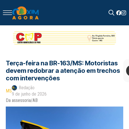
Search
for:
Terça-feira na BR-163/MS: Motoristas
devem redobrar a atenção em trechos
com intervenções
Redação
MS
9 de junho de 2026
Da assessoria/AB