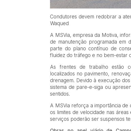
Condutores devem redobrar a atenç
Waqued
A MSVia, empresa da Motiva, infor
de manutenção programada em di
parte do plano contínuo de cons
fluidez do tráfego e no bem-estar d
As frentes de trabalho estão 
localizados no pavimento, renovaçã
drenagem. Devido à execução dos 
sistema de pare-e-siga ou apresen
sentidos.
A MSVia reforça a importância de q
os limites de velocidade nas áreas
serviços poderão ser suspensos t
Obras no anel viário de Camp