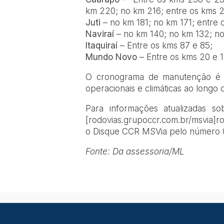
km 220; no km 216; entre os kms 
Juti
– no km 181; no km 171; entre 
Naviraí
– no km 140; no km 132; no
Itaquiraí
– Entre os kms 87 e 85;
Mundo Novo
– Entre os kms 20 e 1
O cronograma de manutenção é d
operacionais e climáticas ao longo d
Para informações atualizadas s
[rodovias.grupoccr.com.br/msvia]r
o Disque CCR MSVia pelo número 080
Fonte: Da assessoria/ML