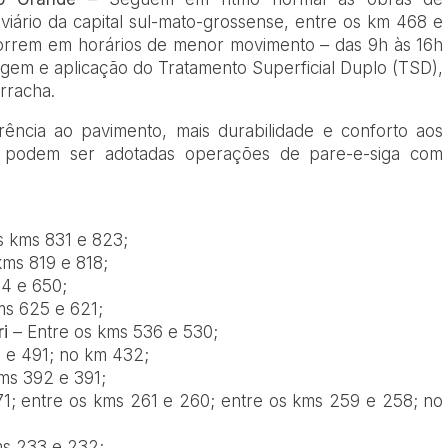
viário da capital sul-mato-grossense, entre os km 468 e
orrem em horários de menor movimento – das 9h às 16h
agem e aplicação do Tratamento Superficial Duplo (TSD),
orracha.
ência ao pavimento, mais durabilidade e conforto aos
s, podem ser adotadas operações de pare-e-siga com
s kms 831 e 823;
kms 819 e 818;
4 e 650;
ms 625 e 621;
i
– Entre os kms 536 e 530;
 e 491; no km 432;
ms 392 e 391;
1; entre os kms 261 e 260; entre os kms 259 e 258; no
s 233 e 232;