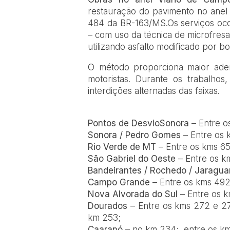
restauração do pavimento no anel 
484 da BR-163/MS.Os serviços oc
– com uso da técnica de microfres
utilizando asfalto modificado por b
O método proporciona maior ader
motoristas. Durante os trabalho
interdições alternadas das faixas.
Pontos de Desvio
Sonora
– Entre o
Sonora / Pedro Gomes
– Entre os 
Rio Verde de MT
– Entre os kms 65
São Gabriel do Oeste
– Entre os k
Bandeirantes / Rochedo / Jaraguar
Campo Grande
– Entre os kms 492
Nova Alvorada do Sul
– Entre os k
Dourados
– Entre os kms 272 e 27
km 253;
Caarapó
– no km 234; entre os km