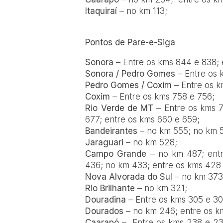
Itaquiraí
– no km 113;
Pontos de Pare-e-Siga
Sonora
– Entre os kms 844 e 838; 
Sonora / Pedro Gomes
– Entre os 
Pedro Gomes / Coxim
– Entre os k
Coxim
– Entre os kms 758 e 756;
Rio Verde de MT
– Entre os kms 7
677; entre os kms 660 e 659;
Bandeirantes
– no km 555; no km 
Jaraguari
– no km 528;
Campo Grande
– no km 487; ent
436; no km 433; entre os kms 428 
Nova Alvorada do Sul
– no km 373;
Rio Brilhante
– no km 321;
Douradina
– Entre os kms 305 e 30
Dourados
– no km 246; entre os k
Caarapó
– Entre os kms 238 e 23