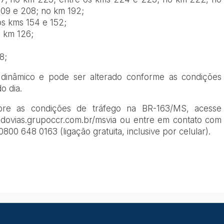
209 e 208; no km 192;
os kms 154 e 152;
 km 126;
8;
inâmico e pode ser alterado conforme as condições
o dia.
obre as condições de tráfego na BR-163/MS, acesse
odovias.grupoccr.com.br/msvia ou entre em contato com
0 648 0163 (ligação gratuita, inclusive por celular).