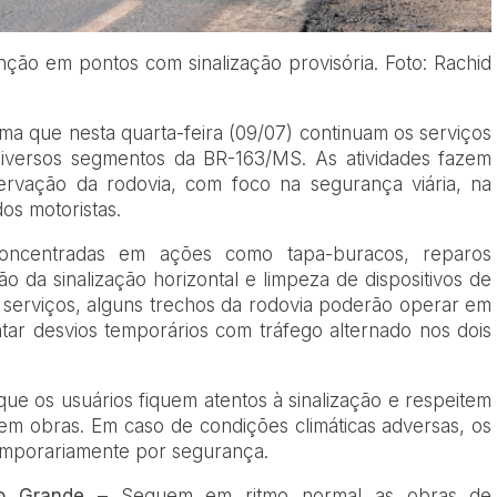
ão em pontos com sinalização provisória. Foto: Rachid
ma que nesta quarta-feira (09/07) continuam os serviços
versos segmentos da BR-163/MS. As atividades fazem
ervação da rodovia, com foco na segurança viária, na
os motoristas.
concentradas em ações como tapa-buracos, reparos
o da sinalização horizontal e limpeza de dispositivos de
serviços, alguns trechos da rodovia poderão operar em
tar desvios temporários com tráfego alternado nos dois
ue os usuários fiquem atentos à sinalização e respeitem
 em obras. Em caso de condições climáticas adversas, os
emporariamente por segurança.
o Grande
– Seguem em ritmo normal as obras de