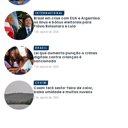
INTERNACIONAL
Brasil em crise com EUA e Argentina:
os ônus e bônus eleitorais para
Flávio Bolsonaro e Lula
7 de agosto de 2026
BRASIL
Lei que aumenta punição a crimes
digitais contra crianças é
sancionada
7 de agosto de 2026
COXIM
Coxim terá sexta-feira de calor,
baixa umidade e muitas nuvens
7 de agosto de 2026