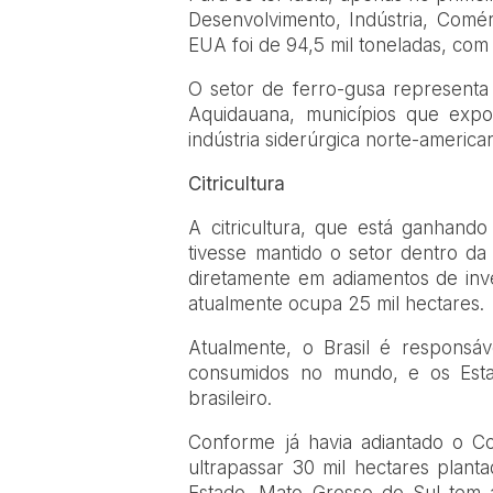
Desenvolvimento, Indústria, Comé
EUA foi de 94,5 mil toneladas, co
O setor de ferro-gusa represent
Aquidauana, municípios que exp
indústria siderúrgica norte-america
Citricultura
A citricultura, que está ganhan
tivesse mantido o setor dentro da
diretamente em adiamentos de in
atualmente ocupa 25 mil hectares.
Atualmente, o Brasil é responsá
consumidos no mundo, e os Esta
brasileiro.
Conforme já havia adiantado o C
ultrapassar 30 mil hectares planta
Estado. Mato Grosso do Sul tem 