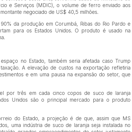
rcio e Serviços (MDIC), o volume de ferro enviado aos
m montante negociado de US$ 40,5 milhões.
a 90% da produção em Corumbá, Ribas do Rio Pardo e
ortam para os Estados Unidos. O produto é usado na
na.
do espaço no Estado, também seria afetada caso Trump
 taxação. A elevação de custos na exportação refletiria
vestimentos e em uma pausa na expansão do setor, que
vel por três em cada cinco copos de suco de laranja
dos Unidos são o principal mercado para o produto
orreio do Estado, a projeção é de que, assim que MS
dos, uma indústria de suco de laranja seja instalada no
atraído grandes empreendimentos do setor justamente