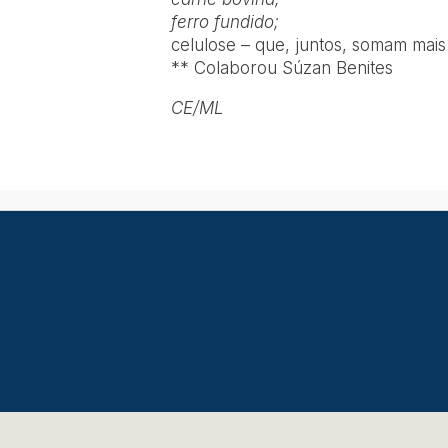
ferro fundido;
celulose – que, juntos, somam mais
** Colaborou Súzan Benites
CE/ML