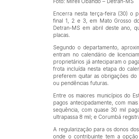
Foto: Mireli Obando – Detran-MS
Encerra nesta terça-feira (30) o 
final 1, 2 e 3, em Mato Grosso d
Detran-MS em abril deste ano, q
placas.
Segundo o departamento, aproxim
entram no calendário de licenciam
proprietários já anteciparam o pa
frota incluída nesta etapa do ca
preferem quitar as obrigações do 
ou pendências futuras.
Entre os maiores municípios do E
pagos antecipadamente, com mais 
sequência, com quase 30 mil pag
ultrapassa 8 mil; e Corumbá registr
A regularização para os donos dos
onde o contribuinte tem a opção 