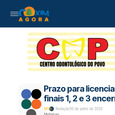
Prazo para licenci
finais 1, 2 e 3 ence
MS
Redação
30 de junho de 2026
Midiamax