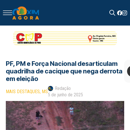
Search
for:
PF, PM e Força Nacional desarticulam
quadrilha de cacique que nega derrota
em eleição
Redação
MAIS DESTAQUES
MS
5 de junho de 2025