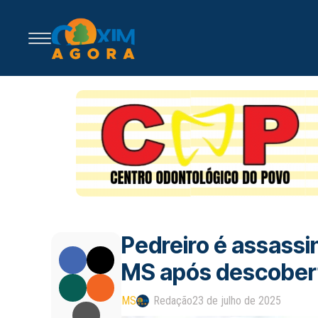
Pedreiro é assass
MS após descobert
MS
Redação
23 de julho de 2025