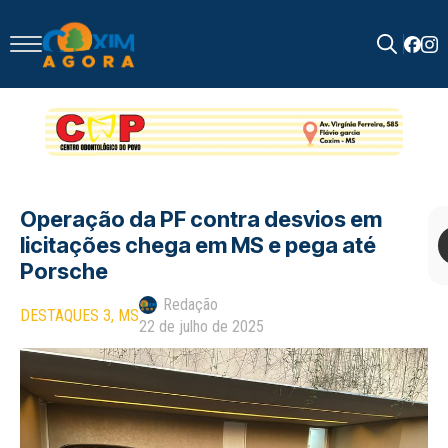
Search
for:
Operação da PF contra desvios em
licitações chega em MS e pega até
Porsche
Redação
DESTAQUES 3
MS
22 de julho de 2025